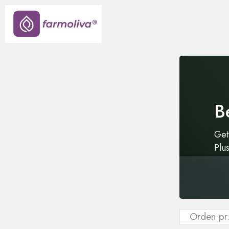
B
Get
Plu