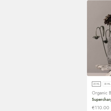
25 ML
30 ML
Organic 
Superchar
€
110.00